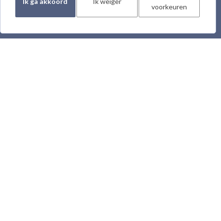
Ik ga akkoord
Ik weiger
behulp van ervaringsdeskundige inzet beter
voorkeuren
willen laten aansluiten op wat mensen die van
deze diensten gebruik maken, echt nodig
hebben.
Partners