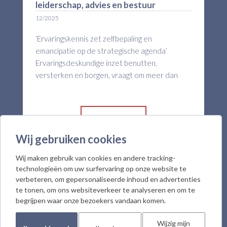
leiderschap, advies en bestuur
12/2025
‘Ervaringskennis zet zelfbepaling en
emancipatie op de strategische agenda’
Ervaringsdeskundige inzet benutten,
versterken en borgen, vraagt om meer dan
alleen de werving van ervaringsdeskundigen,
stelt Marjo Boer. Marjo is begeleidingskundige
en opleider in ervaringsdeskundigheid. Samen
Lees meer
met Hans Hoogerdijk, hoofddocent bij Howie
the Harp, opleider in ervaringsdeskundigheid,
Wij gebruiken cookies
vormt ze het docententeam van de opleiding
Wij maken gebruik van cookies en andere tracking-
Ervaringsdeskundige inzet in leiderschap,
technologieën om uw surfervaring op onze website te
advies en bestuur, een samenwerking tussen
verbeteren, om gepersonaliseerde inhoud en advertenties
Howie the Harp en PAO Psychologie. De
te tonen, om ons websiteverkeer te analyseren en om te
opleiding is bedoeld voor leidinggevenden,
begrijpen waar onze bezoekers vandaan komen.
adviseurs, bestuurders en toezichthouders
die de dienstverlening van hun organisatie met
Wijzig mijn