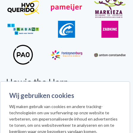
Howie the Harp
© 2026 - Alle rechten voorbehouden -
Disclaimer
Wij gebruiken cookies
Howie the Harp™ - Koninginneweg 300 - 3078 GS Rotterdam
Wij maken gebruik van cookies en andere tracking-
Cookie instellingen
technologieën om uw surfervaring op onze website te
verbeteren, om gepersonaliseerde inhoud en advertenties
te tonen, om ons websiteverkeer te analyseren en om te
begrijpen waar onze bezoekers vandaan komen.