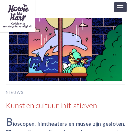
Toggl
navig
NIEUWS
Kunst en cultuur initiatieven
B
ioscopen, filmtheaters en musea zijn gesloten.