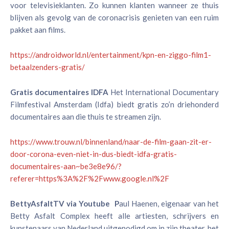
voor televisieklanten. Zo kunnen klanten wanneer ze thuis
blijven als gevolg van de coronacrisis genieten van een ruim
pakket aan films.
https://androidworld.nl/entertainment/kpn-en-ziggo-film1-
betaalzenders-gratis/
Gratis documentaires IDFA
Het International Documentary
Filmfestival Amsterdam (Idfa) biedt gratis zo’n driehonderd
documentaires aan die thuis te streamen zijn.
https://www.trouw.nl/binnenland/naar-de-film-gaan-zit-er-
door-corona-even-niet-in-dus-biedt-idfa-gratis-
documentaires-aan~be3e8e96/?
referer=https%3A%2F%2Fwww.google.nl%2F
BettyAsfaltTV via Youtube P
aul Haenen, eigenaar van het
Betty Asfalt Complex heeft alle artiesten, schrijvers en
kunstenaars van Nederland uitgenodigd om in zijn theater, het