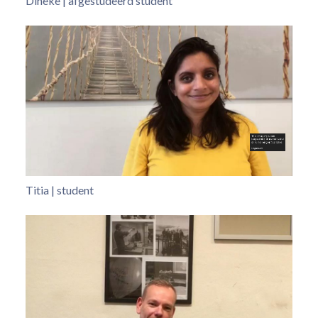
Dineke | afgestudeerd student
Titia | student