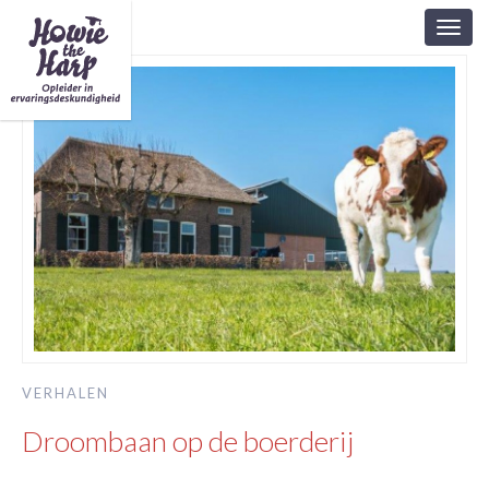
Toggl
navig
VERHALEN
Droombaan op de boerderij