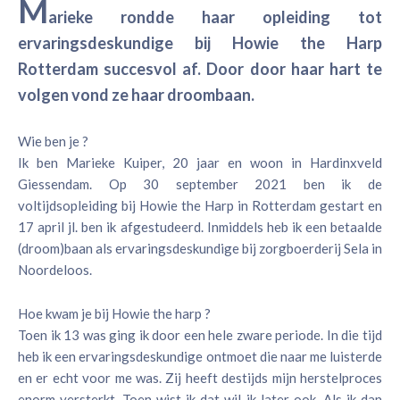
M
arieke rondde haar opleiding tot
ervaringsdeskundige bij Howie the Harp
Rotterdam succesvol af. Door door haar hart te
volgen vond ze haar droombaan.
Wie ben je ?
Ik ben Marieke Kuiper, 20 jaar en woon in Hardinxveld
Giessendam. Op 30 september 2021 ben ik de
voltijdsopleiding bij Howie the Harp in Rotterdam gestart en
17 april jl. ben ik afgestudeerd. Inmiddels heb ik een betaalde
(droom)baan als ervaringsdeskundige bij zorgboerderij Sela in
Noordeloos.
Hoe kwam je bij Howie the harp ?
Toen ik 13 was ging ik door een hele zware periode. In die tijd
heb ik een ervaringsdeskundige ontmoet die naar me luisterde
en er echt voor me was. Zij heeft destijds mijn herstelproces
enorm versterkt. Toen wist ik dat wil ik later ook. Als ik dan