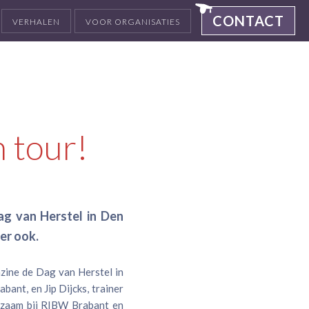
CONTACT
VERHALEN
VOOR ORGANISATIES
n tour!
g van Herstel in Den
 er ook.
ine de Dag van Herstel in
ant, en Jip Dijcks, trainer
rkzaam bij RIBW Brabant en