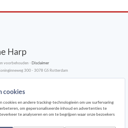
he Harp
ten voorbehouden -
Disclaimer
Koninginneweg 300 - 3078 GS Rotterdam
n cookies
n cookies en andere tracking-technologieën om uw surfervaring
verbeteren, om gepersonaliseerde inhoud en advertenties te
an voor de nieuwsbrief
teverkeer te analyseren en om te begrijpen waar onze bezoekers