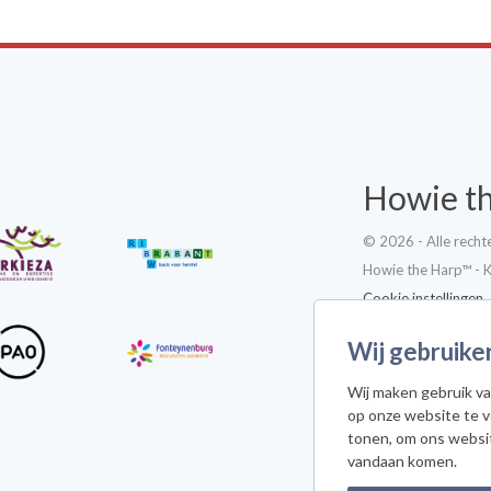
Howie t
© 2026 - Alle rech
Howie the Harp™ - 
Cookie instellingen
Wij gebruike
Wij maken gebruik va
op onze website te 
Meld je a
tonen, om ons websi
vandaan komen.