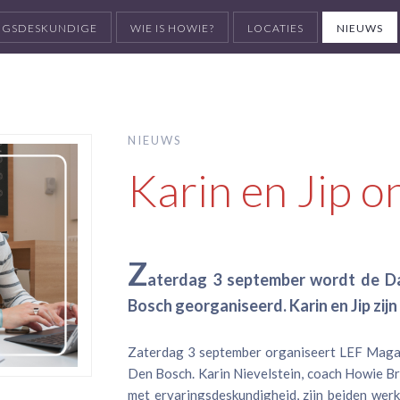
INGSDESKUNDIGE
WIE IS HOWIE?
LOCATIES
NIEUWS
NIEUWS
Karin en Jip o
Z
aterdag 3 september wordt de Da
Bosch georganiseerd. Karin en Jip zijn
Zaterdag 3 september organiseert LEF Magaz
Den Bosch. Karin Nievelstein, coach Howie Brab
met ervaringsdeskundigheid, zijn beiden we