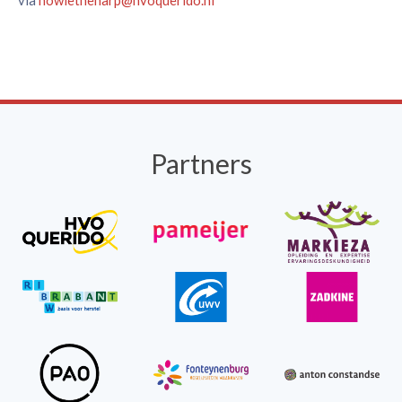
via
howietheharp@hvoquerido.nl
Partners