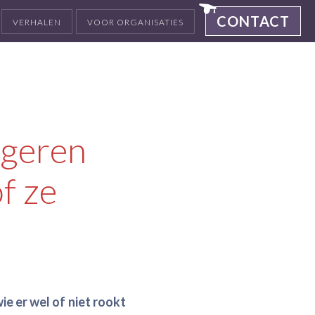
CONTACT
VERHALEN
VOOR ORGANISATIES
ngeren
of ze
wie er wel of niet rookt