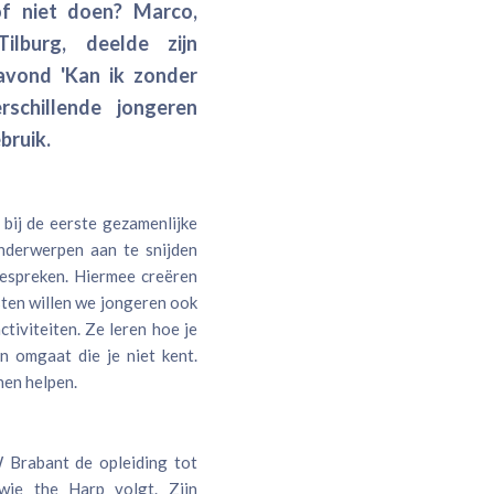
f niet doen? Marco,
ilburg, deelde zijn
avond 'Kan ik zonder
schillende jongeren
bruik.
bij de eerste gezamenlijke
nderwerpen aan te snijden
bespreken. Hiermee creëren
ten willen we jongeren ook
tiviteiten. Ze leren hoe je
 omgaat die je niet kent.
nen helpen.
 Brabant de opleiding tot
wie the Harp volgt. Zijn