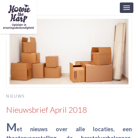
Toggl
navig
NIEUWS
Nieuwsbrief April 2018
M
et nieuws over alle locaties, een
theatervoorstelling, de herstelverhalenpen,