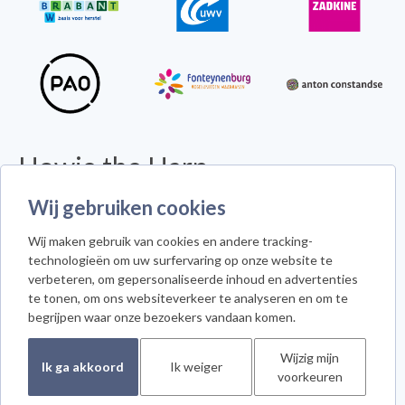
Howie the Harp
© 2026 - Alle rechten voorbehouden -
Disclaimer
Wij gebruiken cookies
Howie the Harp™ - Koninginneweg 300 - 3078 GS Rotterdam
Wij maken gebruik van cookies en andere tracking-
Cookie instellingen
technologieën om uw surfervaring op onze website te
verbeteren, om gepersonaliseerde inhoud en advertenties
te tonen, om ons websiteverkeer te analyseren en om te
begrijpen waar onze bezoekers vandaan komen.
Meld je aan voor de nieuwsbrief
Wijzig mijn
Ik ga akkoord
Ik weiger
voorkeuren