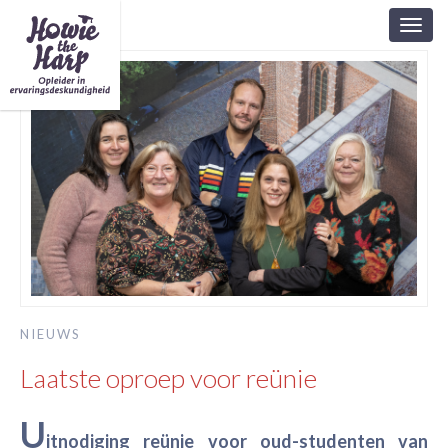
Toggl
navig
NIEUWS
Laatste oproep voor reünie
U
itnodiging reünie voor oud-studenten van