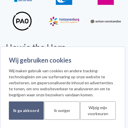
Howie the Harp
Wij gebruiken cookies
© 2026 - Alle rechten voorbehouden -
Disclaimer
Howie the Harp™ - Koninginneweg 300 - 3078 GS Rotterdam
Wij maken gebruik van cookies en andere tracking-
Cookie instellingen
technologieën om uw surfervaring op onze website te
verbeteren, om gepersonaliseerde inhoud en advertenties
te tonen, om ons websiteverkeer te analyseren en om te
begrijpen waar onze bezoekers vandaan komen.
Meld je aan voor de nieuwsbrief
Wijzig mijn
Ik ga akkoord
Ik weiger
voorkeuren