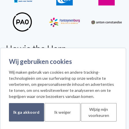
Howie the Harp
© 2026 - Alle rechten voorbehouden -
Disclaimer
Wij gebruiken cookies
Howie the Harp™ - Koninginneweg 300 - 3078 GS Rotterdam
Wij maken gebruik van cookies en andere tracking-
Cookie instellingen
technologieën om uw surfervaring op onze website te
verbeteren, om gepersonaliseerde inhoud en advertenties
te tonen, om ons websiteverkeer te analyseren en om te
begrijpen waar onze bezoekers vandaan komen.
Meld je aan voor de nieuwsbrief
Wijzig mijn
Ik ga akkoord
Ik weiger
voorkeuren