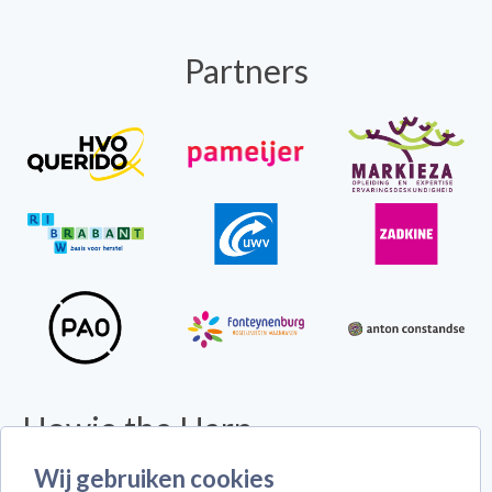
Partners
Howie the Harp
© 2026 - Alle rechten voorbehouden -
Disclaimer
Wij gebruiken cookies