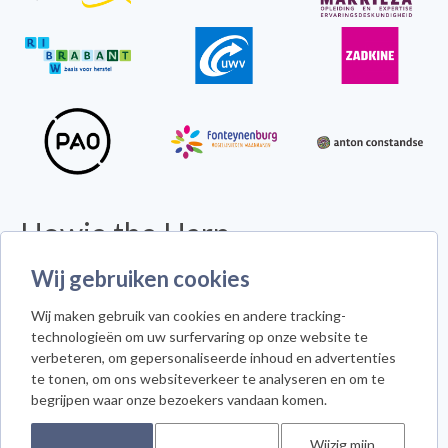
Howie the Harp
© 2026 - Alle rechten voorbehouden -
Disclaimer
Wij gebruiken cookies
Howie the Harp™ - Koninginneweg 300 - 3078 GS Rotterdam
Wij maken gebruik van cookies en andere tracking-
Cookie instellingen
technologieën om uw surfervaring op onze website te
verbeteren, om gepersonaliseerde inhoud en advertenties
te tonen, om ons websiteverkeer te analyseren en om te
begrijpen waar onze bezoekers vandaan komen.
Meld je aan voor de nieuwsbrief
Wijzig mijn