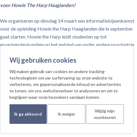
voor Howie The Harp Haaglanden!
We organiseren op dinsdag 14 maart een informatiebijeenkomst
voor de opleiding Howie the Harp Haaglanden die in september
gaat starten. Howie the Harp leidt studenten op tot
ervaringsdeskundige op het gebied van onder andere psychiatrie
en/of verslaving
Wij gebruiken cookies
Waar en wanneer?
Wij maken gebruik van cookies en andere tracking-
technologieën om uw surfervaring op onze website te
Tijdens deze informatiebijeenkomst geven we meer uitleg over
verbeteren, om gepersonaliseerde inhoud en advertenties
te tonen, om ons websiteverkeer te analyseren en om te
alle mogelijkheden van deze opleiding. Voor studenten,
begrijpen waar onze bezoekers vandaan komen.
organisaties, netwerkpartners, iedereen is van harte welkom.
Wijzig mijn
Ik ga akkoord
Ik weiger
Op 14 maart komen we allen samen van 14.30 uur tot 17.00
voorkeuren
uur op het Service Bureau van Fonteynenburg in Rijswijk
(Papyruspad 1 Rijswijk).