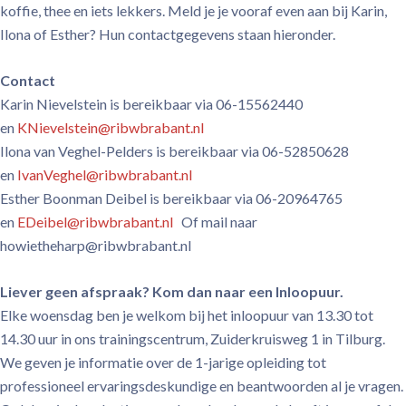
koffie, thee en iets lekkers. Meld je je vooraf even aan bij Karin,
Ilona of Esther? Hun contactgegevens staan hieronder.
Contact
Karin Nievelstein is bereikbaar via 06-15562440
en
KNievelstein@ribwbrabant.nl
Ilona van Veghel-Pelders is bereikbaar via 06-52850628
en
IvanVeghel@ribwbrabant.nl
Esther Boonman Deibel is bereikbaar via 06-20964765
en
EDeibel@ribwbrabant.nl
Of mail naar
howietheharp@ribwbrabant.nl
Liever geen afspraak? Kom dan naar een Inloopuur.
Elke woensdag ben je welkom bij het inloopuur van 13.30 tot
14.30 uur in ons trainingscentrum, Zuiderkruisweg 1 in Tilburg.
We geven je informatie over de 1-jarige opleiding tot
professioneel ervaringsdeskundige en beantwoorden al je vragen.