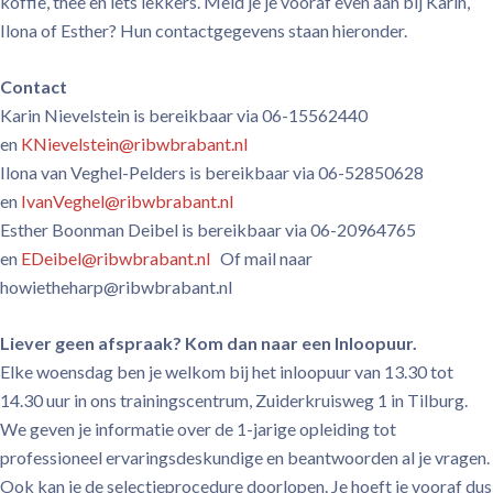
koffie, thee en iets lekkers. Meld je je vooraf even aan bij Karin,
Ilona of Esther? Hun contactgegevens staan hieronder.
Contact
Karin Nievelstein is bereikbaar via 06-15562440
en
KNievelstein@ribwbrabant.nl
Ilona van Veghel-Pelders is bereikbaar via 06-52850628
en
IvanVeghel@ribwbrabant.nl
Esther Boonman Deibel is bereikbaar via 06-20964765
en
EDeibel@ribwbrabant.nl
Of mail naar
howietheharp@ribwbrabant.nl
Liever geen afspraak? Kom dan naar een Inloopuur.
Elke woensdag ben je welkom bij het inloopuur van 13.30 tot
14.30 uur in ons trainingscentrum, Zuiderkruisweg 1 in Tilburg.
We geven je informatie over de 1-jarige opleiding tot
professioneel ervaringsdeskundige en beantwoorden al je vragen.
Ook kan je de selectieprocedure doorlopen. Je hoeft je vooraf dus