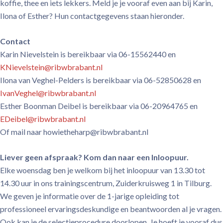
koffie, thee en iets lekkers. Meld je je vooraf even aan bij Karin,
Ilona of Esther? Hun contactgegevens staan hieronder.
Contact
Karin Nievelstein is bereikbaar via 06-15562440 en
KNievelstein@ribwbrabant.nl
Ilona van Veghel-Pelders is bereikbaar via 06-52850628 en
IvanVeghel@ribwbrabant.nl
Esther Boonman Deibel is bereikbaar via 06-20964765 en
EDeibel@ribwbrabant.nl
Of mail naar howietheharp@ribwbrabant.nl
Liever geen afspraak? Kom dan naar een Inloopuur.
Elke woensdag ben je welkom bij het inloopuur van 13.30 tot
14.30 uur in ons trainingscentrum, Zuiderkruisweg 1 in Tilburg.
We geven je informatie over de 1-jarige opleiding tot
professioneel ervaringsdeskundige en beantwoorden al je vragen.
Ook kan je de selectieprocedure doorlopen. Je hoeft je vooraf dus